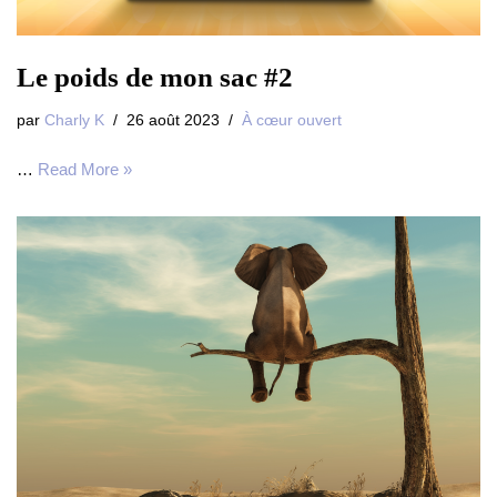
Le poids de mon sac #2
par
Charly K
26 août 2023
À cœur ouvert
…
Read More »