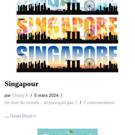
Singapour
par
Charly K
5 mars 2024
Un tour du monde... et pourquoi pas ?
7 commentaires
…
Read More »