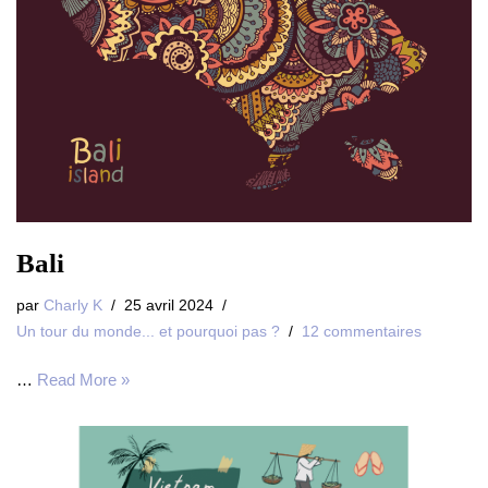
Bali
par
Charly K
25 avril 2024
Un tour du monde... et pourquoi pas ?
12 commentaires
…
Read More »