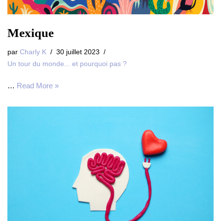
Mexique
par
Charly K
30 juillet 2023
Un tour du monde... et pourquoi pas ?
…
Read More »