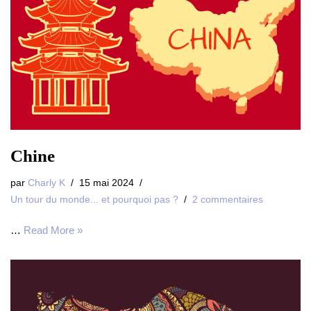
Chine
par
Charly K
15 mai 2024
Un tour du monde... et pourquoi pas ?
2 commentaires
…
Read More »