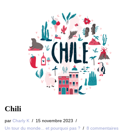
Chili
par
Charly K
15 novembre 2023
Un tour du monde... et pourquoi pas ?
8 commentaires