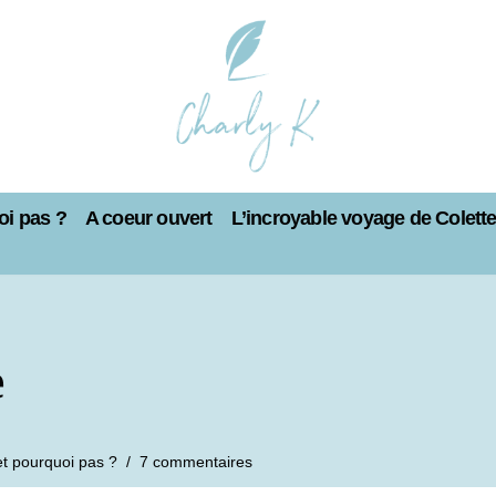
i pas ?
A coeur ouvert
L’incroyable voyage de Colett
e
et pourquoi pas ?
7 commentaires