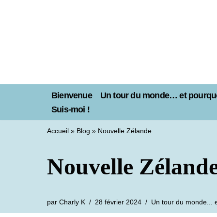
Aller
au
contenu
Bienvenue
Un tour du monde… et pourquo
Suis-moi !
Accueil
»
Blog
»
Nouvelle Zélande
Nouvelle Zéland
par
Charly K
28 février 2024
Un tour du monde... 