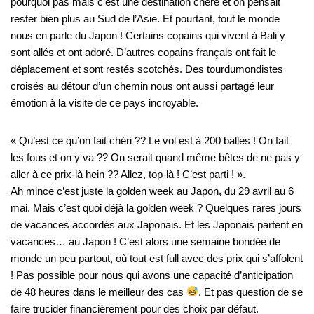
pourquoi pas mais c’est une destination chère et on pensait
rester bien plus au Sud de l’Asie. Et pourtant, tout le monde
nous en parle du Japon ! Certains copains qui vivent à Bali y
sont allés et ont adoré. D’autres copains français ont fait le
déplacement et sont restés scotchés. Des tourdumondistes
croisés au détour d’un chemin nous ont aussi partagé leur
émotion à la visite de ce pays incroyable.
« Qu’est ce qu’on fait chéri ?? Le vol est à 200 balles ! On fait
les fous et on y va ?? On serait quand même bêtes de ne pas y
aller à ce prix-là hein ?? Allez, top-là ! C’est parti ! ».
Ah mince c’est juste la golden week au Japon, du 29 avril au 6
mai. Mais c’est quoi déjà la golden week ? Quelques rares jours
de vacances accordés aux Japonais. Et les Japonais partent en
vacances… au Japon ! C’est alors une semaine bondée de
monde un peu partout, où tout est full avec des prix qui s’affolent
! Pas possible pour nous qui avons une capacité d’anticipation
de 48 heures dans le meilleur des cas
. Et pas question de se
faire trucider financièrement pour des choix par défaut.